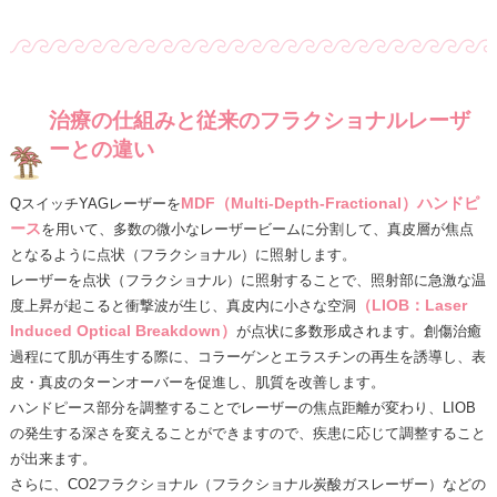
治療の仕組みと従来のフラクショナルレーザ
ーとの違い
MDF
（Multi-Depth-Fractional）ハンドピ
QスイッチYAGレーザーを
ース
を用いて、多数の微小なレーザービームに分割して、真皮層が焦点
となるように点状（フラクショナル）に照射します。
レーザーを点状（フラクショナル）に照射することで、照射部に急激な温
（LIOB：Laser
度上昇が起こると衝撃波が生じ、真皮内に小さな空洞
Induced Optical Breakdown）
が点状に多数形成されます。創傷治癒
過程にて肌が再生する際に、コラーゲンとエラスチンの再生を誘導し、表
皮・真皮のターンオーバーを促進し、肌質を改善します。
ハンドピース部分を調整することでレーザーの焦点距離が変わり、LIOB
の発生する深さを変えることができますので、疾患に応じて調整すること
が出来ます。
さらに、CO2フラクショナル（フラクショナル炭酸ガスレーザー）などの