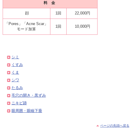
料 金
顔
1回
22,000円
「Pores」「Acne Scar」
1回
10,000円
モード加算
シミ
くすみ
くま
シワ
たるみ
毛穴の開き・黒ずみ
ニキビ跡
眼周囲・眼瞼下垂
ページの先頭へ戻る