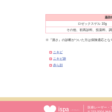
薬剤
ロゼックスゲル 10g
その他、初再診料、投薬料、調
※『酒さ』の診断がついた方は保険適応とな
ニキビ
ニキビ跡
赤ら顔
医療レーザー・
〒233-0004