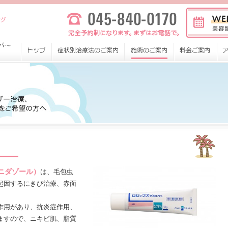
ロニダゾール）
は、毛包虫
起因するにきび治療、赤面
作用があり、抗炎症作用、
ますので、ニキビ肌、脂質