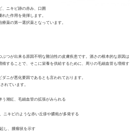
ビ、ニキビ跡の赤み、口囲
優れた作用を発揮します。
治療薬の第一選択薬となっています。
つぶつが出来る原因不明な難治性の皮膚疾患です。酒さの根本的な原因は
増殖することで、そこに栄養を供給するために、周りの毛細血管も増殖す
。
ビダニが悪化要因であるとも言われております。
類されています。
伴う潮紅、毛細血管の拡張がみられる
、ニキビのような赤い丘疹や膿疱が多発する
起し、腫瘤状を示す