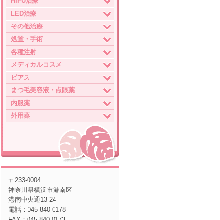
HIFU治療
LED治療
その他治療
処置・手術
各種注射
メディカルコスメ
ピアス
まつ毛美容液・点眼薬
内服薬
外用薬
〒233-0004
神奈川県横浜市港南区
港南中央通13-24
電話：045-840-0178
FAX：045-840-0173