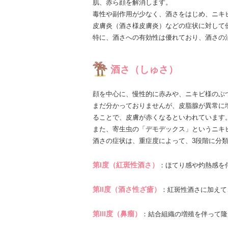
肌、赤ら顔を解消します。
毒性や副作用が少なく、酒さをはじめ、ニキ
皮膚炎（酒さ様皮膚炎）などの症状に対して
特に、酒さへの有効性は優れており、酒さの
酒さ（しゅさ）
顔を中心に、慢性的に赤みや、ニキビ様のぶ
まだ分かっておりませんが、皮脂腺が異常に
ることで、皮膚が赤くなるといわれています
また、寄生虫の「デモデックス」というニキ
酒さの症状は、重症度によって、3段階に分
第I度（紅斑性酒さ）
：ほてり感や灼熱感を
第II度（酒さ性ざ瘡）
：紅斑性酒さに加えて
第III度（鼻瘤）
：結合組織の増殖を伴って隆