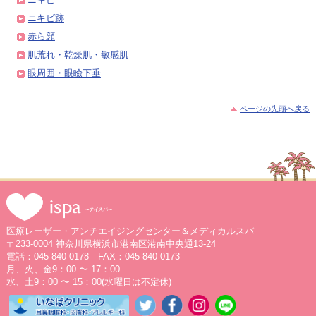
ニキビ跡
赤ら顔
肌荒れ・乾燥肌・敏感肌
眼周囲・眼瞼下垂
ページの先頭へ戻る
医療レーザー・アンチエイジングセンター＆メディカルスパ
〒233-0004 神奈川県横浜市港南区港南中央通13-24
電話：045-840-0178 FAX：045-840-0173
月、火、金9：00 〜 17：00
水、土9：00 〜 15：00(水曜日は不定休)