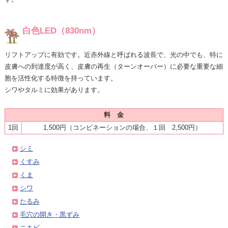
白色LED（830nm）
リフトアップに有効です。近赤外線と呼ばれる波長で、光の中でも、特に
皮膚への到達度が高く、皮膚の再生（ターンオーバー）に必要な重要な細
胞を活性化する特徴を持っています。
シワやタルミに効果があります。
料 金
1回
1,500円（コンビネーションの場合、１回 2,500円）
シミ
くすみ
くま
シワ
たるみ
毛穴の開き・黒ずみ
ニキビ